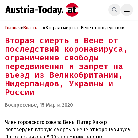
Главная
»
Власть и
»
Вторая смерть в Вене от последствий
Политика
коронавируса, ограничение свободы
Вторая смерть в Вене от
передвижения и запрет на въезд из
последствий коронавируса,
Великобритании, Нидерландов, Украины и
России
ограничение свободы
передвижения и запрет на
въезд из Великобритании,
Нидерландов, Украины и
России
Воскресенье, 15 Марта 2020
Член городского совета Вены Питер Хакер
подтвердил вторую смерть в Вене от коронавируса.
По состоянию на 8:00 утра министерство