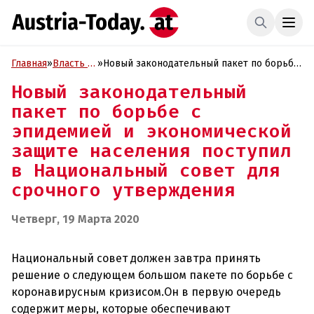
Главная
»
Власть и
»
Новый законодательный пакет по борьбе
Политика
с эпидемией и экономической защите
Новый законодательный
населения поступил в Национальный
пакет по борьбе с
совет для срочного утверждения
эпидемией и экономической
защите населения поступил
в Национальный совет для
срочного утверждения
Четверг, 19 Марта 2020
Национальный совет должен завтра принять
решение о следующем большом пакете по борьбе с
коронавирусным кризисом.Он в первую очередь
содержит меры, которые обеспечивают