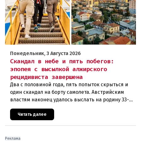
Понедельник, 3 Августа 2026
Скандал в небе и пять побегов:
эпопея с высылкой алжирского
рецидивиста завершена
Два с половиной года, пять попыток скрыться и
один скандал на борту самолета. Австрийским
властям наконец удалось выслать на родину 33-
летнего гражданина Алжира, который за это
время успел совершить н
Читать далее
Реклама