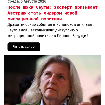
Среда, 5 Августа 2026
После шока Сеуты: эксперт призывает
Австрию стать лидером новой
миграционной политики
Драматические события в испанском анклаве
Сеута вновь всколыхнули дискуссию о
миграционной политике в Европе. Ведущий
эксперт по миграции Джеральд Кнаус, один из
архитекторов соглашения ЕС-Турция 2016
Читать далее