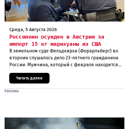
Среда, 5 Августа 2026
Россиянин осужден в Австрии за
импорт 15 кг марихуаны из США
В земельном суде Фельдкирха (Форарльберг) во
вторник слушалось дело 23-летнего гражданина
России. Мужчина, который с февраля находится
под стражей, обвинялся в том, что на протяжении
полугода организо
Читать далее
Реклама