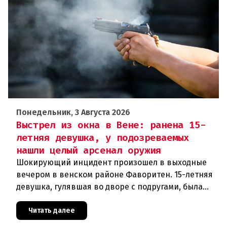
Понедельник, 3 Августа 2026
Выстрел из окна в Вене: ранена 15-
летняя девушка, у подозреваемых
нашли целый арсенал оружия
Шокирующий инцидент произошел в выходные
вечером в венском районе Фаворитен. 15-летняя
девушка, гулявшая во дворе с подругами, была
ранена выстрелом из пневматического оружия.
Полиция задержала двух п
Читать далее