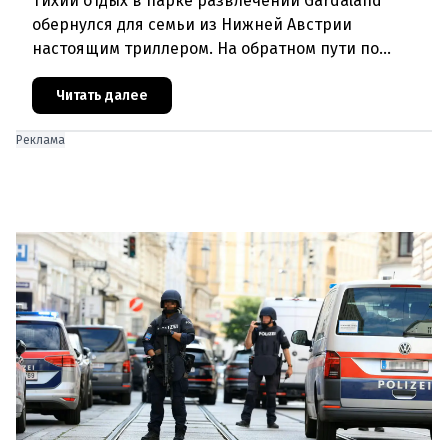
Тихий отдых в парке развлечений Gardaland
обернулся для семьи из Нижней Австрии
настоящим триллером. На обратном пути по
автостраде между Вероной и Венецией их машина
подверглась обстрелу, за которым
Читать далее
Реклама