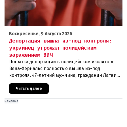
Воскресенье, 9 Августа 2026
Депортация вышла из-под контроля:
украинец угрожал полицейским
заражением ВИЧ
Попытка депортации в полицейском изоляторе
Вена-Хернальс полностью вышла из-под
контроля. 47-летний мужчина, гражданин Латвии,
уроженец Украины, ранее судимый за грабёж,
оказал ожесточённое сопротивле
Читать далее
Реклама