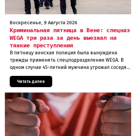
Воскресенье, 9 Августа 2026
Криминальная пятница в Вене: спецназ
WEGA три раза за день выезжал на
тяжкие преступления
В пятницу венская полиция была вынуждена
трижды применять спецподразделение WEGA. В
одном случае 45-летний мужчина угрожал соседям
кухонным ножом, в другом — 68-летний брат
набросился на родственника
Читать далее