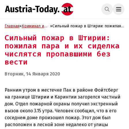
Главная
»
Криминал и
»
Сильный пожар в Штирии: пожилая
Проиcшествия
пара и их сиделка числятся
Сильный пожар в Штирии:
пропавшими без вести
пожилая пара и их сиделка
числятся пропавшими без
вести
Вторник, 14 Января 2020
Ранним утром в местечке Пак в районе Фойтсберг
на границе Штирии и Каринтии загорелся частный
дом. Отдел пожарной охраны получил экстренный
вызов около 3.15 утра. Человек сообщил, что в его
соседнем доме произошел пожар. Этот дом был
расположен в лесной зоне недалеко от улицы