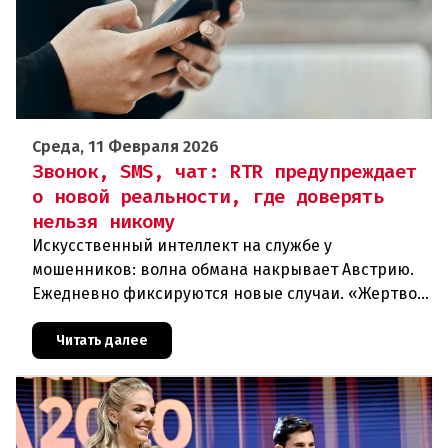
Среда, 11 Февраля 2026
Звонок, SMS, чат: RTR предупреждает
о новой реальности, где доверять
нельзя никому
Искусственный интеллект на службе у
мошенников: волна обмана накрывает Австрию.
Ежедневно фиксируются новые случаи. «Жертвой
может стать каждый». Мошеннические схемы в
интернете с использованием искус
Читать далее