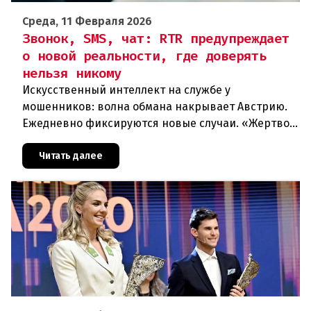
Среда, 11 Февраля 2026
Звонок, SMS, чат: RTR предупреждает
о новой реальности, где доверять
нельзя никому
Искусственный интеллект на службе у
мошенников: волна обмана накрывает Австрию.
Ежедневно фиксируются новые случаи. «Жертвой
может стать каждый». Мошеннические схемы в
интернете с использованием искус
Читать далее