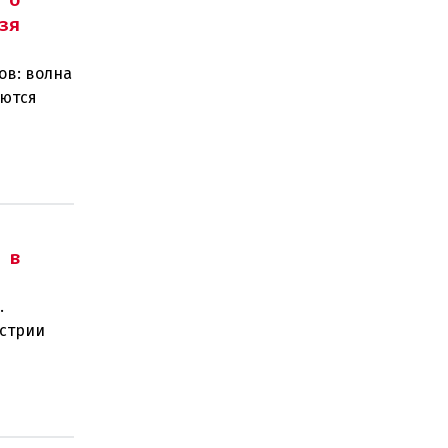
зя
ов: волна
уются
анием
 в
.
встрии
 года.