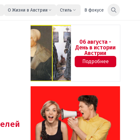
О Жизни в Австрии
Стиль
В фокусе
06 августа -
День в истории
Австрии
Подробнее
елей