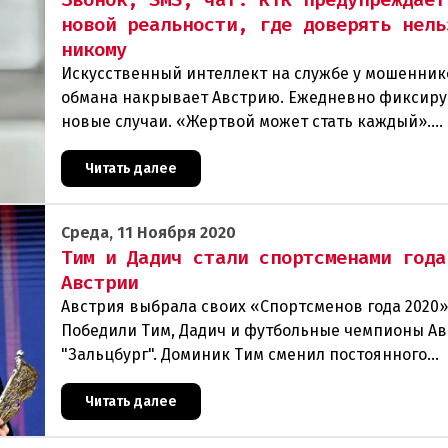
новой реальности, где доверять нель
никому
Искусственный интеллект на службе у мошенник
обмана накрывает Австрию. Ежедневно фиксир
новые случаи. «Жертвой может стать каждый».
Мошеннические схемы в интернете с использов
искус
Читать далее
Среда, 11 Ноября 2020
Тим и Дадич стали спортсменами года
Австрии
Австрия выбрала своих «Спортсменов года 2020»
Победили Тим, Дадич и футбольные чемпионы А
"Зальцбург". Доминик Тим сменил постоянного
победителя Марселя Хиршера в ранге Спортсмена
На выбо
Читать далее