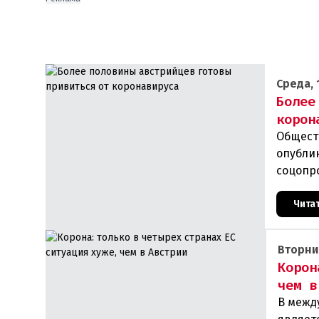
Среда, 
Более
корон
Общест
опубли
соцопро
респуб
Чита
Вторни
Корон
чем в
В межд