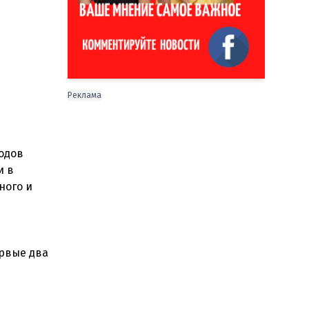
Реклама
одов
и в
ного и
ервые два