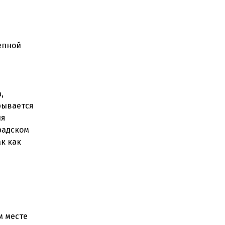
епной
,
рывается
ля
радском
ак как
м месте