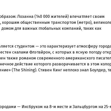
разом: Лозанна (140 000 жителей) впечатляет своим
 хорошим общественным транспортом (метро), великол
 домом для важных глобальных компаний, таких как
ляется студентом — это характеризует атмосферу города
вестен скалами Флэтайрон, с которых в ясную погоду отк
лен также романом современного американского писате
онечное действие которого разворачивается в этом коло
ие» (The Shining). Стивен Кинг неплохо знал Боулдер, т
городами — Инсбруком на 8-м месте и Зальцбургом на 25-