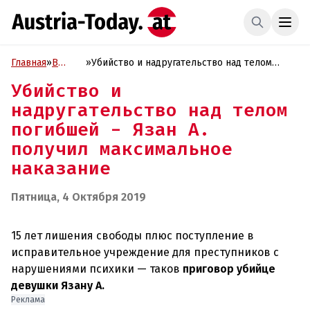
Главная
»
В
»
Убийство и надругательство над телом
фокусе
погибшей - Язан А. получил максимальное
Убийство и
наказание
надругательство над телом
погибшей - Язан А.
получил максимальное
наказание
Пятница, 4 Октября 2019
15 лет лишения свободы плюс поступление в
исправительное учреждение для преступников с
нарушениями психики — таков
приговор убийце
девушки Язану А.
Реклама