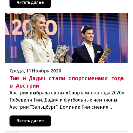
интернете с использованием искус
Читать далее
Среда, 11 Ноября 2020
Тим и Дадич стали спортсменами года
в Австрии
Австрия выбрала своих «Спортсменов года 2020».
Победили Тим, Дадич и футбольные чемпионы
Австрии "Зальцбург". Доминик Тим сменил
постоянного победителя Марселя Хиршера в
ранге Спортсмена года. На выбо
Читать далее