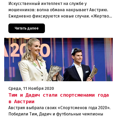
Искусственный интеллект на службе у
мошенников: волна обмана накрывает Австрию.
Ежедневно фиксируются новые случаи. «Жертвой
может стать каждый». Мошеннические схемы в
интернете с использованием искус
Читать далее
Среда, 11 Ноября 2020
Тим и Дадич стали спортсменами года
в Австрии
Австрия выбрала своих «Спортсменов года 2020».
Победили Тим, Дадич и футбольные чемпионы