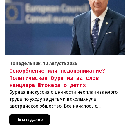
Понедельник, 10 Августа 2026
Оскорбление или недопонимание?
Политическая буря из-за слов
канцлера Штокера о детях
Бурная дискуссия о ценности неоплачиваемого
труда по уходу за детьми всколыхнула
австрийское общество. Всё началось с
неосторожного заявления канцлера Кристиана
Штокера, который на вопрос перегруженно
Читать далее