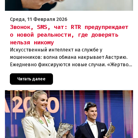
Среда, 11 Февраля 2026
Звонок, SMS, чат: RTR предупреждает
о новой реальности, где доверять
нельзя никому
Искусственный интеллект на службе у
мошенников: волна обмана накрывает Австрию.
Ежедневно фиксируются новые случаи. «Жертвой
может стать каждый». Мошеннические схемы в
интернете с использованием искус
Читать далее