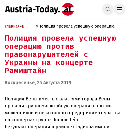
Главная
»
В
»
Полиция провела успешную операцию
фокусе
против правонарушителей с Украины на
Полиция провела успешную
концерте Раммштайн
операцию против
правонарушителей с
Украины на концерте
Раммштайн
Воскресенье, 25 Августа 2019
Полиция Вены вместе с властями города Вены
провели крупномасштабную операцию против
мошенников и незаконного предпринимательства
на концертах группы Rammstein.
Результат операции в районе стадиона имени