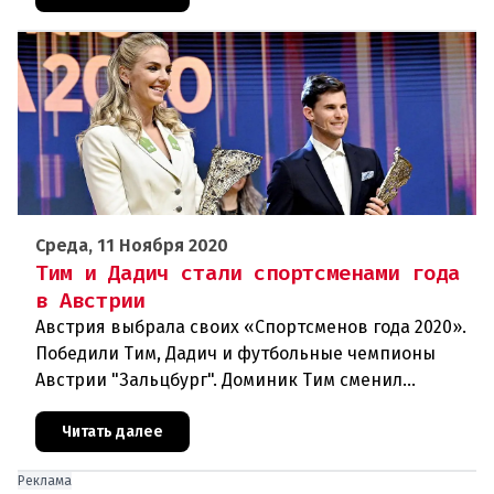
Среда, 11 Ноября 2020
Тим и Дадич стали спортсменами года
в Австрии
Австрия выбрала своих «Спортсменов года 2020».
Победили Тим, Дадич и футбольные чемпионы
Австрии "Зальцбург". Доминик Тим сменил
постоянного победителя Марселя Хиршера в
ранге Спортсмена года. На выбо
Читать далее
Реклама