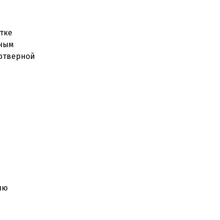
тке
нным
офтверной
ию