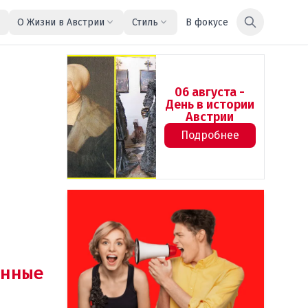
О Жизни в Австрии
Стиль
В фокусе
06 августа -
День в истории
Австрии
Подробнее
нные