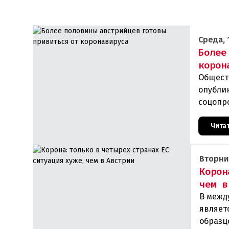
Среда, 
Более
корон
Общест
опубли
соцопро
респуб
Чита
Вторни
Корон
чем в
В межд
являет
образц