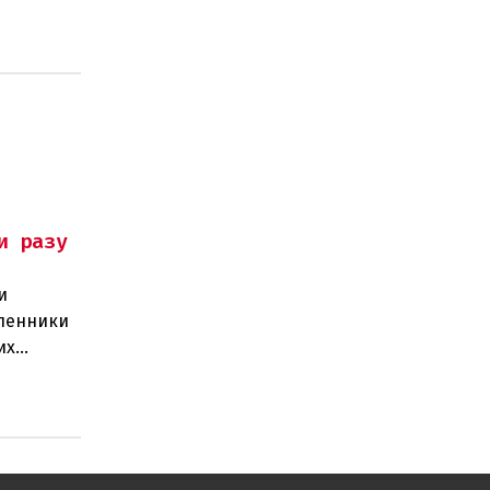
и разу
и
шленники
их