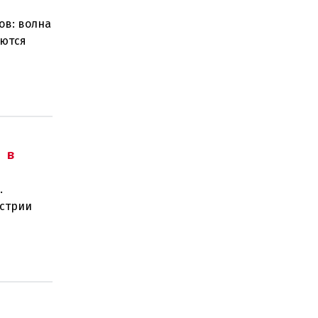
ов: волна
уются
анием
 в
.
встрии
 года.