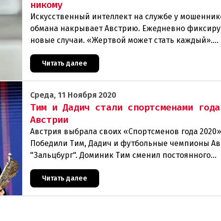
никому
Искусственный интеллект на службе у мошенник
обмана накрывает Австрию. Ежедневно фиксир
новые случаи. «Жертвой может стать каждый».
Мошеннические схемы в интернете с использов
искус
Читать далее
Среда, 11 Ноября 2020
Тим и Дадич стали спортсменами года
Австрии
Австрия выбрала своих «Спортсменов года 2020»
Победили Тим, Дадич и футбольные чемпионы А
"Зальцбург". Доминик Тим сменил постоянного
победителя Марселя Хиршера в ранге Спортсмена
На выбо
Читать далее