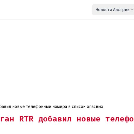
Новости Австрии
трийский надзорный орган RTR добавил новые телефонные номера в список опасных
ган RTR добавил новые телефо