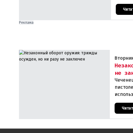
отстае
Чита
Реклама
Вторник
Незак
не за
Чечене
пистоле
использ
планах.
Чита