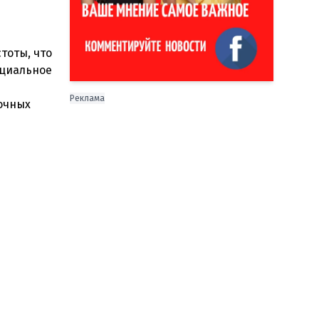
тоты, что
ициальное
Реклама
очных