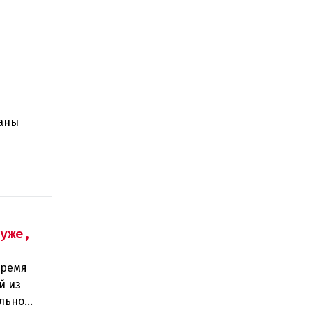
раны
хуже,
время
й из
ильно