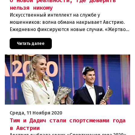
о новой реальности, где доверять
нельзя никому
Искусственный интеллект на службе у
мошенников: волна обмана накрывает Австрию.
Ежедневно фиксируются новые случаи. «Жертвой
может стать каждый». Мошеннические схемы в
интернете с использованием искус
Читать далее
Среда, 11 Ноября 2020
Тим и Дадич стали спортсменами года
в Австрии