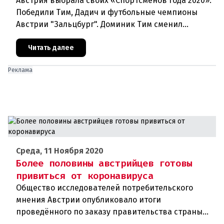
Австрия выбрала своих «Спортсменов года 2020».
Победили Тим, Дадич и футбольные чемпионы
Австрии "Зальцбург". Доминик Тим сменил
постоянного победителя Марселя Хиршера в
ранге Спортсмена года. На выбо
Читать далее
Реклама
Среда, 11 Ноября 2020
Более половины австрийцев готовы
привиться от коронавируса
Общество исследователей потребительского
мнения Австрии опубликовало итоги
проведённого по заказу правительства страны
соцопроса. В соответствии с ним около 54