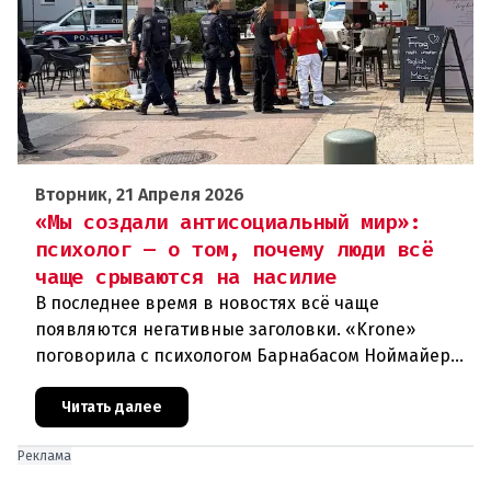
Вторник, 21 Апреля 2026
«Мы создали антисоциальный мир»:
психолог — о том, почему люди всё
чаще срываются на насилие
В последнее время в новостях всё чаще
появляются негативные заголовки. «Krone»
поговорила с психологом Барнабасом Ноймайером
о текущем настроении в Австрии и спросила, как
множественные кризисы влияют
Читать далее
Реклама