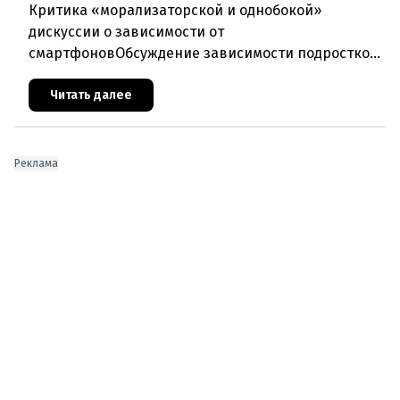
Критика «морализаторской и однобокой»
дискуссии о зависимости от
смартфоновОбсуждение зависимости подростков
от смартфонов и интернета, по мнению Сузаны
Йовичич из Венского университета, сегодня ведёт
Читать далее
Реклама