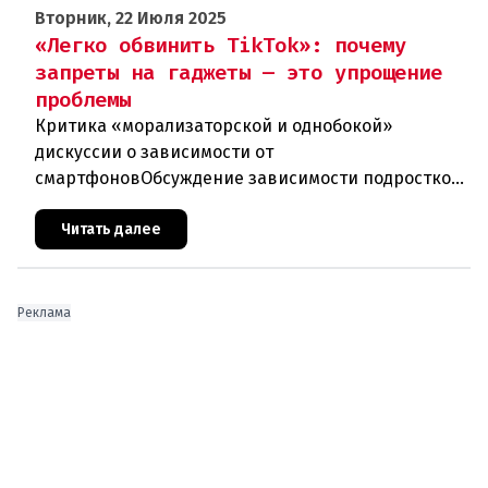
Вторник, 22 Июля 2025
«Легко обвинить TikTok»: почему
запреты на гаджеты — это упрощение
проблемы
Критика «морализаторской и однобокой»
дискуссии о зависимости от
смартфоновОбсуждение зависимости подростков
от смартфонов и интернета, по мнению Сузаны
Йовичич из Венского университета, сегодня ведёт
Читать далее
Реклама