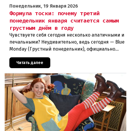
Понедельник, 19 Января 2026
Формула тоски: почему третий
понедельник января считается самым
грустным днём в году
Чувствуете себя сегодня несколько апатичными и
печальными? Неудивительно, ведь сегодня — Blue
Monday (Грустный понедельник), официально
считающийся самым печальным днем в году! На
самом деле есть прич
Читать далее