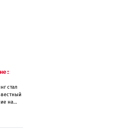
не:
нг стал
звестный
ие на