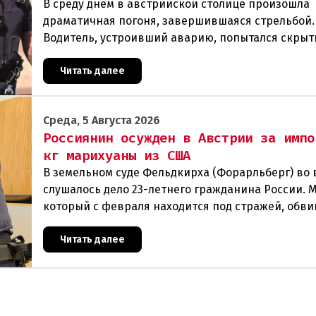
В среду днем в австрийской столице произошла
драматичная погоня, завершившаяся стрельбой.
Водитель, устроивший аварию, попытался скрыт
полиции, спровоцировав несколько новых
столкновений.Что слу
Читать далее
Среда, 5 Августа 2026
Россиянин осужден в Австрии за импо
кг марихуаны из США
В земельном суде Фельдкирха (Форарльберг) во
слушалось дело 23-летнего гражданина России. 
который с февраля находится под стражей, обви
том, что на протяжении полугода организо
Читать далее