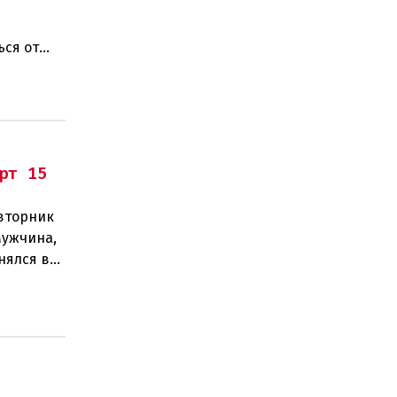
ься от
рт 15
 вторник
Мужчина,
нялся в