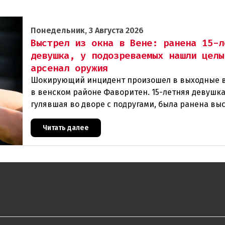
Понедельник, 3 Августа 2026
Выстрел из окна в Вене: ранена 15-л
девушка, у подозреваемых нашли целы
арсенал оружия
Шокирующий инцидент произошел в выходные 
в венском районе Фаворитен. 15-летняя девушка
гулявшая во дворе с подругами, была ранена вы
из пневматического оружия. Полиция задержала 
Читать далее