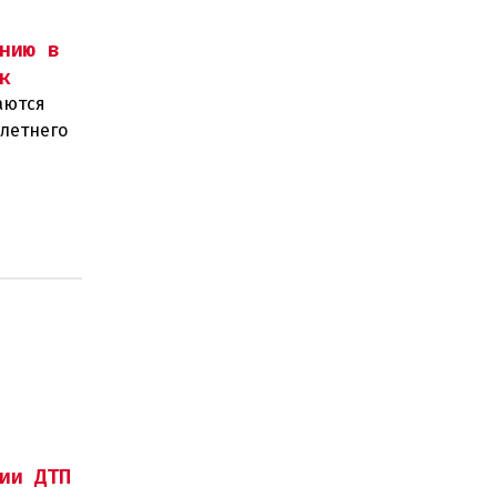
нию в
к
аются
-летнего
олиции и
ии ДТП