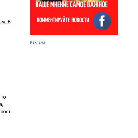
ом. В
Реклама
сто
а,
окоен