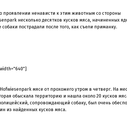
о проявлении ненависти к этим животным со стороны
senpark несколько десятков кусков мяса, начиненных яд
 width="640"]
ofwiesenpark мясе от прохожего утром в четверг. На ме
орая обыскала территорию и нашла около 20 кусков мяс
полицейский, сопровождающий собаку, был очень обесп
дин из найденных кусков мяса.