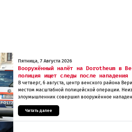
Пятница, 7 Августа 2026
Вооружённый налёт на Dorotheum в Ве
полиция ищет следы после нападения
В четверг, 6 августа, центр венского района Вери
местом масштабной полицейской операции. Неи
злоумышленник совершил вооружённое нападен
филиал знаменитого аукционного дома Dorotheu
Читать далее