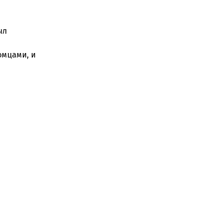
ыл
омцами, и