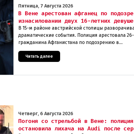
Пятница, 7 Августа 2026
В Вене арестован афганец по подозре
изнасиловании двух 16-летних девуше
В 15-м районе австрийской столицы разворачив
драматические события. Полиция арестовала 26
гражданина Афганистана по подозрению в
изнасиловании двух 16-летних девушек.Вызов п
задер
Читать далее
Четверг, 6 Августа 2026
Погоня со стрельбой в Вене: полиция
остановила лихача на Audi после сер