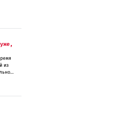
хуже,
время
й из
ильно