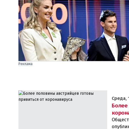
Реклама
Среда, 
Более
корон
Общест
опубли