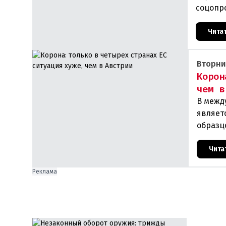
соцопро
респуб
Чита
Вторни
Корон
чем в
В межд
являет
образц
отстае
Чита
Реклама