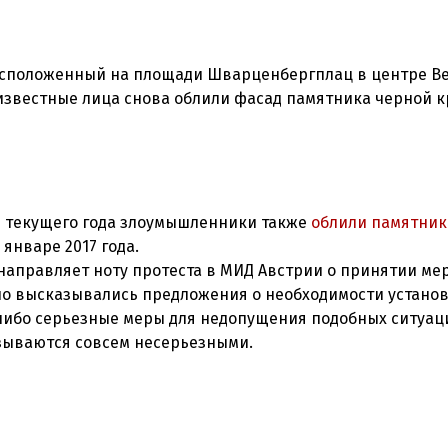
асположенный на площади Шварценбергплац в центре В
ря текущего года злоумышленники также
облили памятник
январе 2017 года.
 направляет ноту протеста в МИД Австрии о принятии мер
но высказывались предложения о необходимости устано
либо серьезные меры для недопущения подобных ситуац
зываются совсем несерьезными.