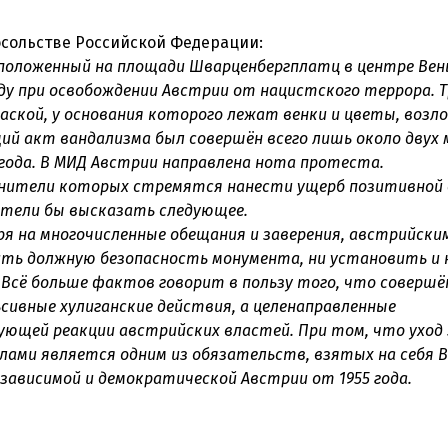
расположенный на площади Шварценбергплатц в центре Ве
ду при освобождении Австрии от нацистского террора. 
аской, у основания которого лежат венки и цветы, возл
й акт вандализма был совершён всего лишь около двух 
8 года. В МИД Австрии направлена нота протеста.
олнители которых стремятся нанести ущерб позитивной
отели бы высказать следующее.
ря на многочисленные обещания и заверения, австрийски
чить должную безопасность монумента, ни установить и
 Всё больше фактов говорит в пользу того, что совершё
ьсивные хулиганские действия, а целенаправленные
щей реакции австрийских властей. При том, что уход 
лами является одним из обязательств, взятых на себя В
зависимой и демократической Австрии от 1955 года.