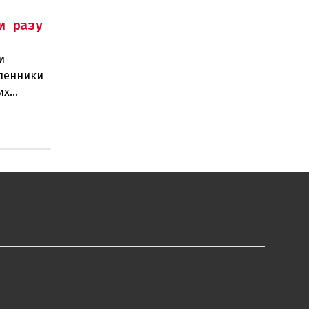
и разу
и
шленники
их