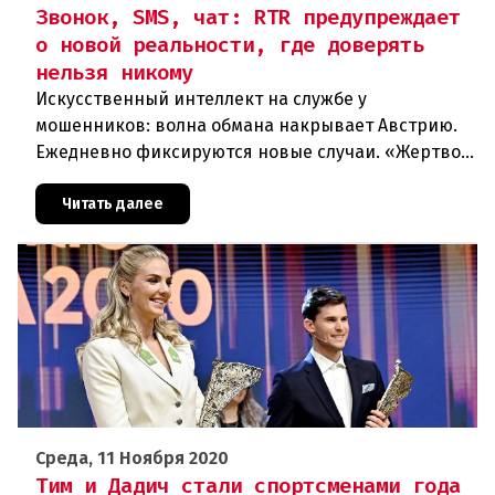
Звонок, SMS, чат: RTR предупреждает
о новой реальности, где доверять
нельзя никому
Искусственный интеллект на службе у
мошенников: волна обмана накрывает Австрию.
Ежедневно фиксируются новые случаи. «Жертвой
может стать каждый». Мошеннические схемы в
интернете с использованием искус
Читать далее
Среда, 11 Ноября 2020
Тим и Дадич стали спортсменами года