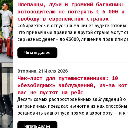
Шлепанцы, лужи и громкий багажник: 
автоводителю не потерять € 6 000 и
свободу в европейских странах
Собираетесь в отпуск на машине? Будьте готовы 
что привычные правила в другой стране могут с
серьезных денег – до €6000, лишения прав или д
тюремного срока. От громкого хлопка дверь
Читать далее
Вторник, 21 Июля 2026
Чек-лист для путешественника: 10
«безобидных» заблуждений, из-за кот
вас не пустят на рейс
Десять самых распространённых заблуждений о
заграничных поездках и многие из них способны
остановить ваш отпуск прямо в аэропорту — и к 
моменту, как вы окажетесь у стойки регистрации
быть
Читать далее