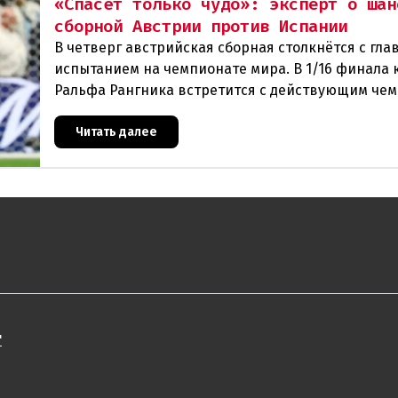
«Спасёт только чудо»: эксперт о шан
сборной Австрии против Испании
В четверг австрийская сборная столкнётся с гл
испытанием на чемпионате мира. В 1/16 финала 
Ральфа Рангника встретится с действующим че
Европы — Испанией. Австрийцы — явные аутсай
Читать далее
"