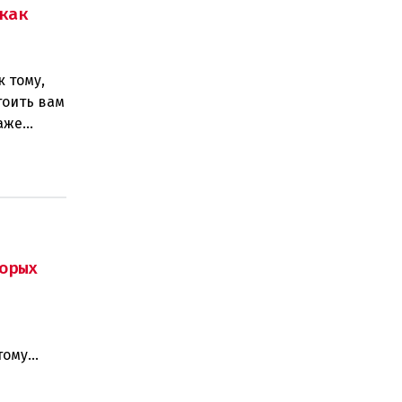
как
к тому,
тоить вам
аже
орых
тому
, может