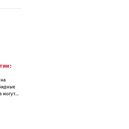
тии:
 на
обидные
а могут
щени