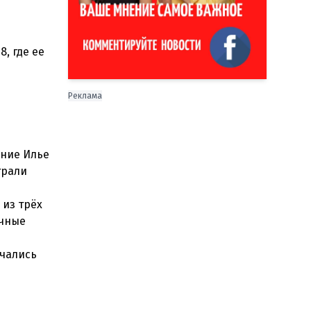
, где ее
Реклама
ение Илье
грали
 из трёх
очные
ечались