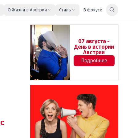
О Жизни в Австрии
Стиль
В фокусе
07 августа -
День в истории
Австрии
Подробнее
с