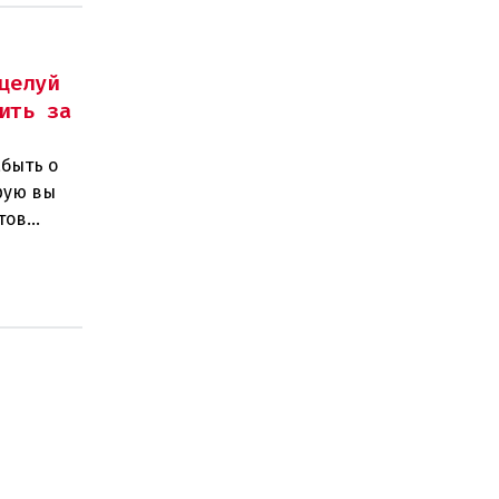
целуй
ить за
абыть о
орую вы
тов