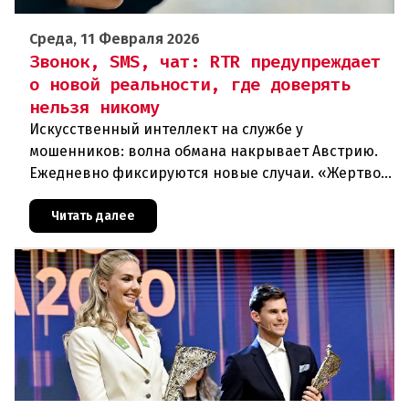
Среда, 11 Февраля 2026
Звонок, SMS, чат: RTR предупреждает
о новой реальности, где доверять
нельзя никому
Искусственный интеллект на службе у
мошенников: волна обмана накрывает Австрию.
Ежедневно фиксируются новые случаи. «Жертвой
может стать каждый». Мошеннические схемы в
интернете с использованием искус
Читать далее