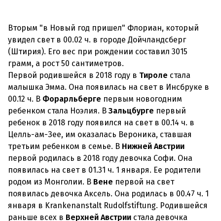
Вторым "в Новый год пришел" Флориан, который
увидел свет в 00.02 ч. в городе Дойчландсберг
(Штирия). Его вес при рождении составил 3015
грамм, а рост 50 сантиметров.
Первой родившейся в 2018 году в
Тироле
стала
малышка Эмма. Она появилась на свет в Инсбруке в
00.12 ч. В
Форарльберге
первым новогодним
ребенком стала Ноэлия. В
Зальцбурге
первый
ребенок в 2018 году появился на свет в 00.14 ч. в
Целль-ам-Зее, им оказалась Вероника, ставшая
третьим ребенком в семье. В
Нижней Австрии
первой родилась в 2018 году девочка Софи. Она
появилась на свет в 01.31 ч. 1 января. Ее родители
родом из Монголии. В
Вене
первой на свет
появилась девочка Аксель. Она родилась в 00.47 ч. 1
января в Krankenanstalt Rudolfstiftung. Родившейся
раньше всех в
Верхней Австрии
стала девочка