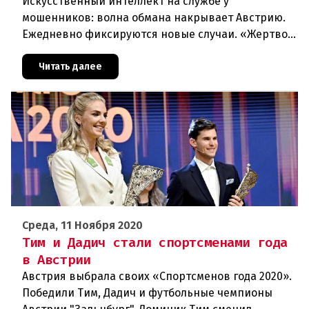
Искусственный интеллект на службе у
мошенников: волна обмана накрывает Австрию.
Ежедневно фиксируются новые случаи. «Жертвой
может стать каждый». Мошеннические схемы в
интернете с использованием искус
Читать далее
Среда, 11 Ноября 2020
Тим и Дадич стали спортсменами года
в Австрии
Австрия выбрала своих «Спортсменов года 2020».
Победили Тим, Дадич и футбольные чемпионы