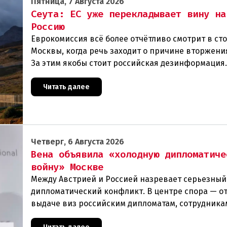
Пятница, 7 Августа 2026
Сеута: ЕС уже перекладывает вину на
Россию
Еврокомиссия всё более отчётливо смотрит в ст
Москвы, когда речь заходит о причине вторжения
За этим якобы стоит российская дезинформация
течение нескольких дней около 72 000 человек п
Читать далее
Четверг, 6 Августа 2026
Вена объявила «холодную дипломатиче
войну» Москве
Между Австрией и Россией назревает серьезный
дипломатический конфликт. В центре спора — от
выдаче виз российским дипломатам, сотрудника
посольства и работникам международных орган