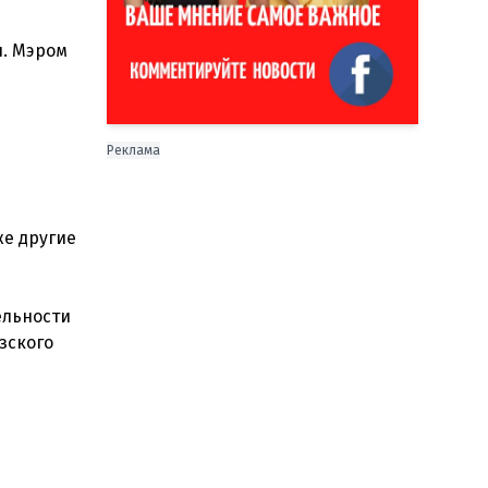
ы. Мэром
Реклама
же другие
ельности
зского