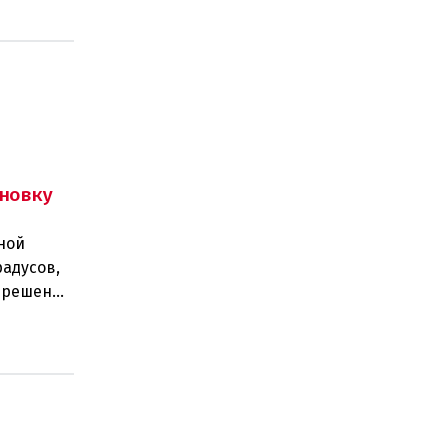
новку
ной
радусов,
а решение
 н