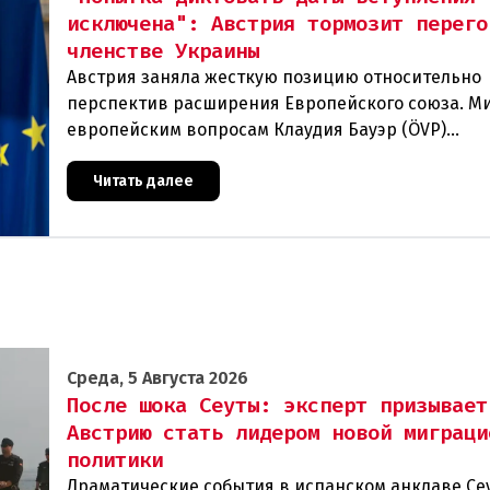
исключена": Австрия тормозит перего
членстве Украины
Австрия заняла жесткую позицию относительно
перспектив расширения Европейского союза. М
европейским вопросам Клаудия Бауэр (ÖVP)
категорически исключила возможность ускорен
присоединения
Читать далее
Среда, 5 Августа 2026
После шока Сеуты: эксперт призывает
Австрию стать лидером новой миграци
политики
Драматические события в испанском анклаве Се