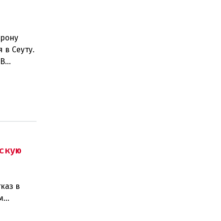
орону
 в Сеуту.
.В
скую
каз в
м
изаций,