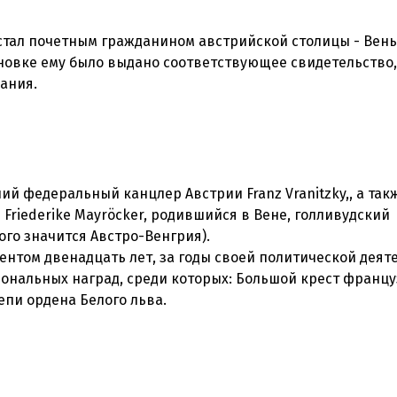
 стал почетным гражданином австрийской столицы - Вен
новке ему было выдано соответствующее свидетельство,
ий федеральный канцлер Австрии Franz Vranitzky,, а так
 Friederike Mayröcker, родившийся в Вене, голливудский
рого значится Австро-Венгрия).
ентом двенадцать лет, за годы своей политической деят
ональных наград, среди которых: Большой крест францу
епи ордена Белого льва.