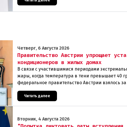
которые
Читать далее
Четверг, 6 Августа 2026
Правительство Австрии упрощает уста
кондиционеров в жилых домах
В связи с участившимися периодами экстремаль
жары, когда температура в тени превышает 40 г
федеральное правительство Австрии взялось з
проблемы перегрева жилых помещений. В среду
Читать далее
Вторник, 4 Августа 2026
"Попытка диктовать даты вступления