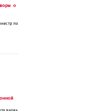
воры о
инистр по
ного
онной
ута вновь