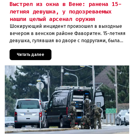
Выстрел из окна в Вене: ранена 15-
летняя девушка, у подозреваемых
нашли целый арсенал оружия
Шокирующий инцидент произошел в выходные
вечером в венском районе Фаворитен. 15-летняя
девушка, гулявшая во дворе с подругами, была
ранена выстрелом из пневматического оружия.
Полиция задержала двух п
Читать далее