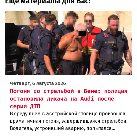
Еще материалы для Вас:
Четверг, 6 Августа 2026
Погоня со стрельбой в Вене: полиция
остановила лихача на Audi после
серии ДТП
В среду днем в австрийской столице произошла
драматичная погоня, завершившаяся стрельбой.
Водитель, устроивший аварию, попытался
скрыться от полиции, спровоцировав несколько