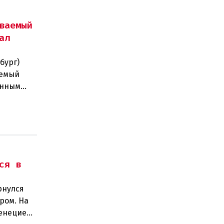
ваемый
ал
бург)
аемый
анным
на поч
ся в
рнулся
ром. На
Венецией