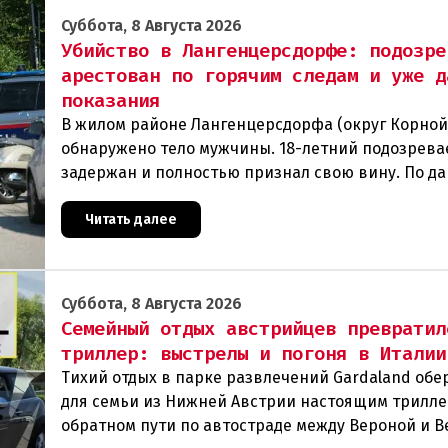
Суббота, 8 Августа 2026
Убийство в Лангенцерсдорфе: подозре
арестован по горячим следам и уже д
показания
В жилом районе Лангенцерсдорфа (округ Корной
обнаружено тело мужчины. 18-летний подозрев
задержан и полностью признал свою вину. По д
следствия, преступление могло быть совершено 
Читать далее
Суббота, 8 Августа 2026
Семейный отдых австрийцев превратил
триллер: выстрелы и погоня в Италии
Тихий отдых в парке развлечений Gardaland обе
для семьи из Нижней Австрии настоящим трилле
обратном пути по автостраде между Вероной и 