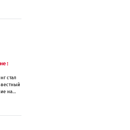
не:
нг стал
звестный
ие на