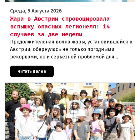
Среда, 5 Августа 2026
Жара в Австрии спровоцировала
вспышку опасных легионелл: 14
случаев за две недели
Продолжительная волна жары, установившейся в
Австрии, обернулась не только погодными
рекордами, но и серьезной проблемой для
здравоохранения. Власти регистрируют резкий
рост случаев заражения легионел
Читать далее