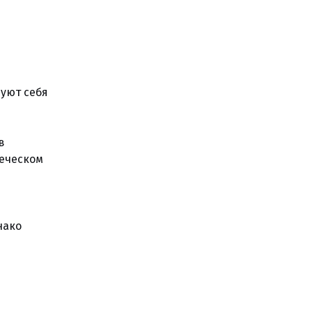
вуют себя
в
веческом
нако