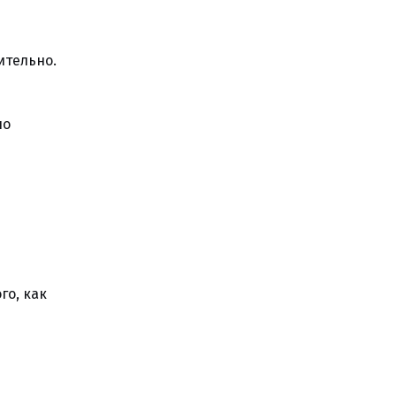
ительно.
но
го, как