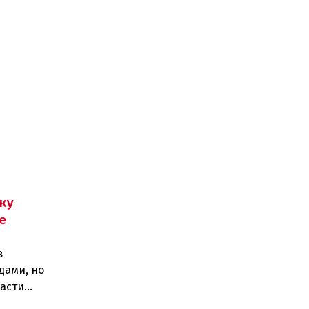
ку
е
в
дами, но
ласти
егионел