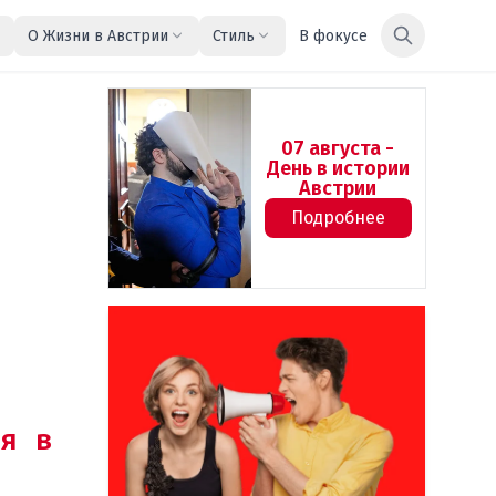
О Жизни в Австрии
Стиль
В фокусе
07 августа -
День в истории
Австрии
Подробнее
я в