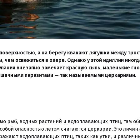
 поверхностью, а на берегу квакают лягушки между трос
, чем освежиться в озере. Однако у этой идиллии иног
упания внезапно замечает красную сыпь, маленькие гн
рошечными паразитами — так называемыми церкариями.
мо рыб, водных растений и водоплавающих птиц, там об
обой опасностью летом считаются церкарии. Это личин
ажают водоплавающих птиц, таких как утки, и различн