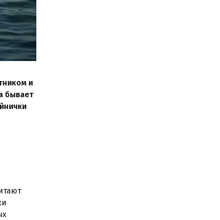
тником и
да бывает
ойнички
итают
ки
ых