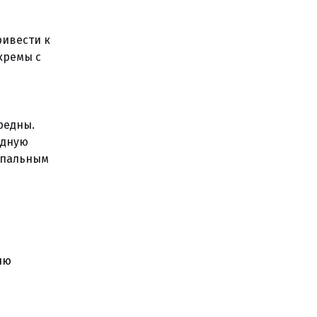
ривести к
кремы с
редны.
адную
купальным
ию