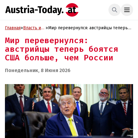
Главная
»
Власть и
»
Мир перевернулся: австрийцы теперь
Политика
боятся США больше, чем России
Мир перевернулся:
австрийцы теперь боятся
США больше, чем России
Понедельник, 8 Июня 2026