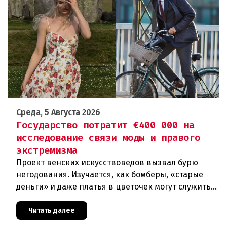
Среда, 5 Августа 2026
Государство потратит €400 000 на
исследование связи моды и правого
экстремизма
Проект венских искусствоведов вызвал бурю
негодования. Изучается, как бомберы, «старые
деньги» и даже платья в цветочек могут служить
инструментом пропаганды. Оппоненты требуют
ответа от министра наук
Читать далее