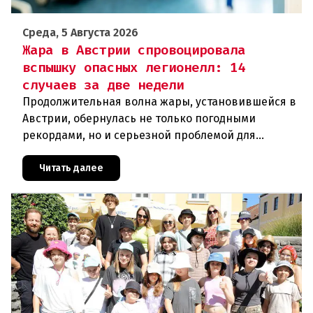
Среда, 5 Августа 2026
Жара в Австрии спровоцировала
вспышку опасных легионелл: 14
случаев за две недели
Продолжительная волна жары, установившейся в
Австрии, обернулась не только погодными
рекордами, но и серьезной проблемой для
здравоохранения. Власти регистрируют резкий
рост случаев заражения легионел
Читать далее