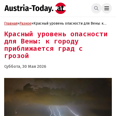
Главная
»
Разное
»
Красный уровень опасности для Вены: к
городу приближается град с грозой
Красный уровень опасности
для Вены: к городу
приближается град с
грозой
Суббота, 30 Мая 2026