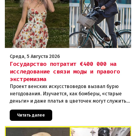
Среда, 5 Августа 2026
Государство потратит €400 000 на
исследование связи моды и правого
экстремизма
Проект венских искусствоведов вызвал бурю
негодования. Изучается, как бомберы, «старые
деньги» и даже платья в цветочек могут служить
инструментом пропаганды. Оппоненты требуют
ответа от министра наук
Читать далее