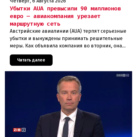
Четверг, 6 Августа 2026
Убытки AUA превысили 90 миллионов
евро — авиакомпания урезает
маршрутную сеть
Австрийские авиалинии (AUA) терпят серьезные
убытки и вынуждены принимать решительные
меры. Как объявила компания во вторник, она
отменяет рейсы по маршруту Вена —
Грац.Причиной столь жесткой экономии
Читать далее