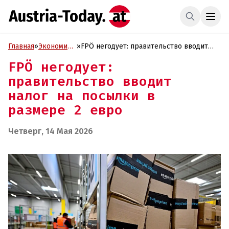
Главная
»
Экономика
»
FPÖ негодует: правительство вводит
и Бизнес
налог на посылки в размере 2 евро
FPÖ негодует:
правительство вводит
налог на посылки в
размере 2 евро
Четверг, 14 Мая 2026