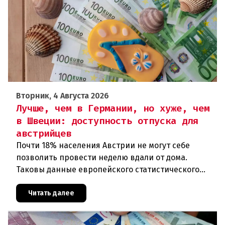
Вторник, 4 Августа 2026
Лучше, чем в Германии, но хуже, чем
в Швеции: доступность отпуска для
австрийцев
Почти 18% населения Австрии не могут себе
позволить провести неделю вдали от дома.
Таковы данные европейского статистического
агентства Eurostat за 2025 год. И хотя ситуация в
стране выглядит лучше ср
Читать далее