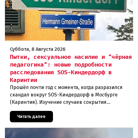
Суббота, 8 Августа 2026
Пытки, сексуальное насилие и "чёрная
педагогика": новые подробности
расследования SOS-Киндердорф в
Каринтии
Прошёл почти год с момента, когда разразился
скандал вокруг SOS-Киндердорф в Мосбурге
(Каринтия). Изучение случаев сокрытия
преступлений против детей вылилось в
масштабное расследование, которое продо
Читать далее