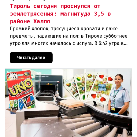
Тироль сегодня проснулся от
землетрясения: магнитуда 3,5 в
районе Халля
Громкий хлопок, трясущиеся кровати и даже
предметы, падающие на пол: в Тироле субботнее
утро для многих началось с испуга. В 6:42 утра в
районе Халля произошло землетрясение.Данные
сейсмологовПо данны
Читать далее