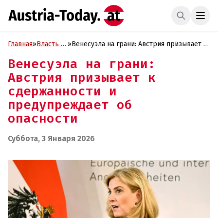
Главная
»
Власть и
»
Венесуэла на грани: Австрия призывает к
Политика
сдержанности и предупреждает об
Венесуэла на грани:
опасности
Австрия призывает к
сдержанности и
предупреждает об
опасности
Суббота, 3 Января 2026