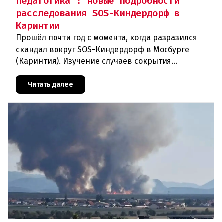
педагогика": новые подробности
расследования SOS-Киндердорф в
Каринтии
Прошёл почти год с момента, когда разразился
скандал вокруг SOS-Киндердорф в Мосбурге
(Каринтия). Изучение случаев сокрытия
преступлений против детей вылилось в
масштабное расследование, которое продо
Читать далее