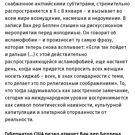
снабженное английскими субтитрами, стремительно
распространяется в X с 8 января – и вызывает во
всем мире возмущение, насмешки и недоумение. В
записи Ван дер Беллен слышен на дискуссионном
мероприятии перед молодежью. Он говорит об
исламофобии – и произносит ту самую фразу,
которая теперь снова всплывает: «Если так пойдет
и дальше (…) с этой действительно
распространяющейся исламофобией, еще настанет
день, когда нам придется попросить всех женщин
носить хиджаб – всех, в знак солидарности с теми,
кто делает это по религиозным соображениям». То,
что тогда задумывалось как заостренное замечание,
сегодня на международном уровне воспринимается
как символ политической наивности, культурной
капитуляции и элитарной оторванности от
реальности.
Губернатор США резко атакует Ван дер Беллена