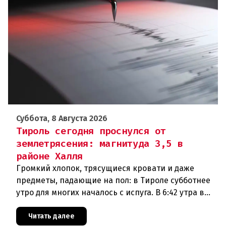
Суббота, 8 Августа 2026
Тироль сегодня проснулся от
землетрясения: магнитуда 3,5 в
районе Халля
Громкий хлопок, трясущиеся кровати и даже
предметы, падающие на пол: в Тироле субботнее
утро для многих началось с испуга. В 6:42 утра в
районе Халля произошло землетрясение.Данные
сейсмологовПо данны
Читать далее