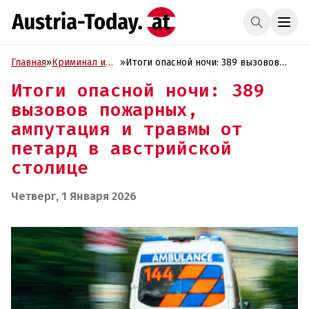
Главная
»
Криминал и
»
Итоги опасной ночи: 389 вызовов
Проиcшествия
пожарных, ампутация и травмы от
Итоги опасной ночи: 389
петард в австрийской столице
вызовов пожарных,
ампутация и травмы от
петард в австрийской
столице
Четверг, 1 Января 2026