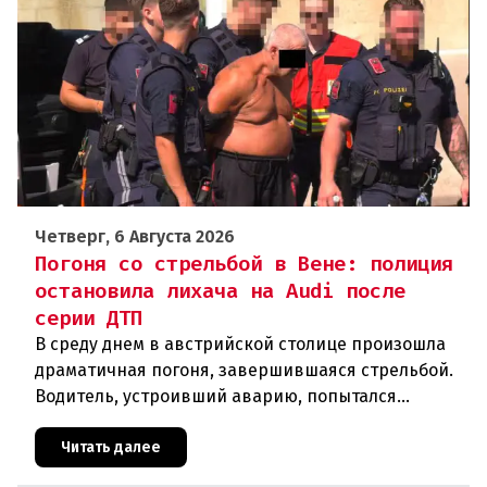
Четверг, 6 Августа 2026
Погоня со стрельбой в Вене: полиция
остановила лихача на Audi после
серии ДТП
В среду днем в австрийской столице произошла
драматичная погоня, завершившаяся стрельбой.
Водитель, устроивший аварию, попытался
скрыться от полиции, спровоцировав несколько
новых столкновений.Что слу
Читать далее