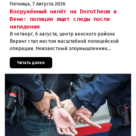
Пятница, 7 Августа 2026
Вооружённый налёт на Dorotheum в
Вене: полиция ищет следы после
нападения
В четверг, 6 августа, центр венского района
Веринг стал местом масштабной полицейской
операции. Неизвестный злоумышленник
совершил вооружённое нападение на филиал
знаменитого аукционного дома Dorotheu
Читать далее