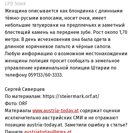
LPD Stmk
Женщина описывается как блондинка с длинными
тёмно-русыми волосами, носит очки, имеет
небольшие татуировки на предплечьях и заметный
блестящий камень на переднем зубе. Рост около 1,70
метра. В день исчезновения она была одета в
длинное коричневое пальто и чёрные сапоги.
Любую информацию о возможном местонахождении
женщины полиция просит сообщать в земельное
управление криминальной полиции Штирии по
телефону 059133/60-3333.
Сергей Сиверцев
По материалам: https://steiermark.orf.at/
Фото: ORF
Материалы
www.austria-today.at
содержат оценки
исключительно австрийских СМИ и не отражают
позицию austria-today.at. Заметили ошибку в статье?
Пишите
austriatoday@gmx.at