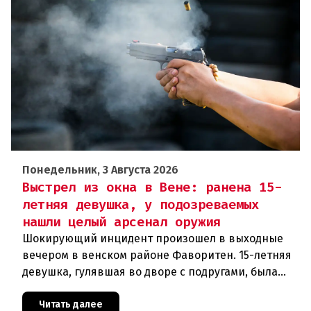
Понедельник, 3 Августа 2026
Выстрел из окна в Вене: ранена 15-
летняя девушка, у подозреваемых
нашли целый арсенал оружия
Шокирующий инцидент произошел в выходные
вечером в венском районе Фаворитен. 15-летняя
девушка, гулявшая во дворе с подругами, была
ранена выстрелом из пневматического оружия.
Полиция задержала двух п
Читать далее