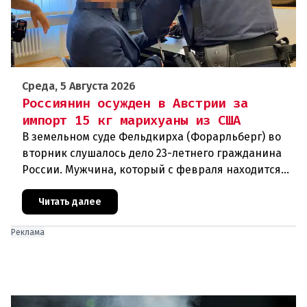
Среда, 5 Августа 2026
Россиянин осужден в Австрии за
импорт 15 кг марихуаны из США
В земельном суде Фельдкирха (Форарльберг) во
вторник слушалось дело 23-летнего гражданина
России. Мужчина, который с февраля находится
под стражей, обвинялся в том, что на протяжении
полугода организо
Читать далее
Реклама