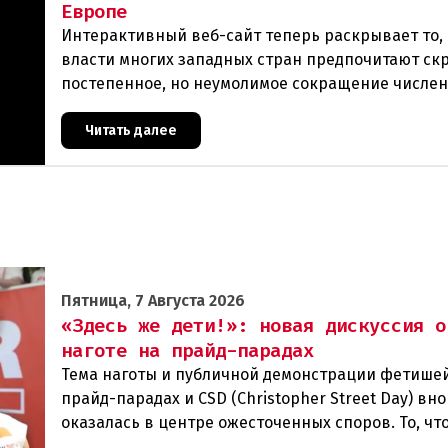
Европе
Интерактивный веб-сайт теперь раскрывает то, 
власти многих западных стран предпочитают ск
постепенное, но неумолимое сокращение числе
населения европейского происхождения. «Часы
Читать далее
Пятница, 7 Августа 2026
«Здесь же дети!»: новая дискуссия о
наготе на прайд-парадах
Тема наготы и публичной демонстрации фетише
прайд-парадах и CSD (Christopher Street Day) вн
оказалась в центре ожесточенных споров. То, чт
многих представителей ЛГБТК+ является выраж