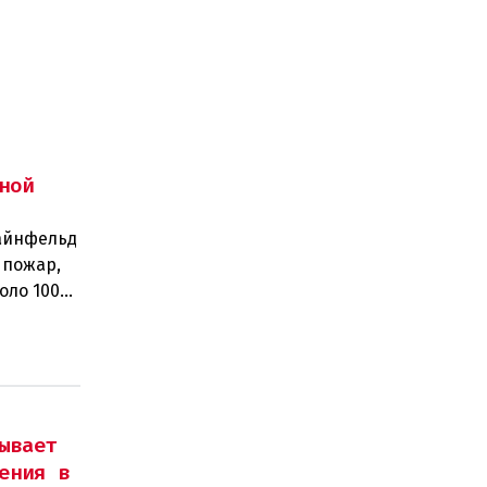
ной
тайнфельд
 пожар,
оло 100
ывает
ения в