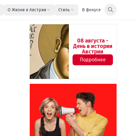
О Жизни в Австрии
Стиль
В фокусе
08 августа -
День в истории
Австрии
Подробнее