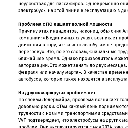
неудобствах для пассажиров. Одновременно они
электробусы на этой линии в эксплуатацию в де
Проблема с ПО лишает полной мощности
Причину этих инцидентов, наконец, объяснил 
компании: «В единичных случаях возникает про
движении в гору, из-за чего автобусам не предо
перегреву». Это, по его словам, «начальные тр
ближайшее время. Однако производитель может 
авторизации. Это может занять до двух месяцев
февраля или началу марта». В качестве времен
автобусов, которые также находятся в эксплуата
На других маршрутах проблем нет
По словам Ледермайра, проблема возникает тол
довольно редки: «Там каждый день поднимаются 
трудности с новыми транспортными средствами в
VVT подтверждает, что электробусы на других м
проблем. Они эксплуатируются с мая 2024 года.