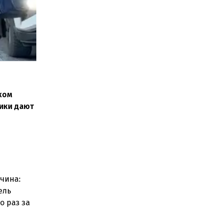
ком
ники дают
чина:
ель
о раз за