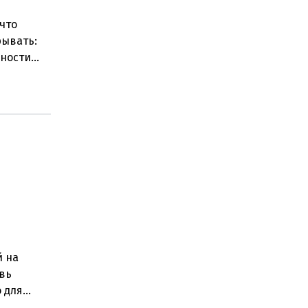
что
рывать:
нности
 замен
й на
овь
о для
ением