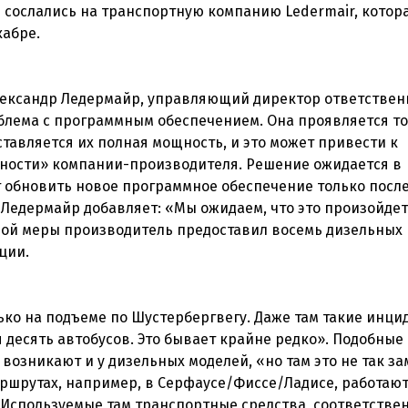
 сослались на транспортную компанию Ledermair, котор
кабре.
Александр Ледермайр, управляющий директор ответствен
блема с программным обеспечением. Она проявляется т
ставляется их полная мощность, и это может привести к
удности» компании-производителя. Решение ожидается в
обновить новое программное обеспечение только после
. Ледермайр добавляет: «Мы ожидаем, что это произойдет
ной меры производитель предоставил восемь дизельных
ции.
ько на подъеме по Шустербергвегу. Даже там такие инци
десять автобусов. Это бывает крайне редко». Подобные
озникают и у дизельных моделей, «но там это не так за
аршрутах, например, в Серфаусе/Фиссе/Ладисе, работают
 «Используемые там транспортные средства, соответствен