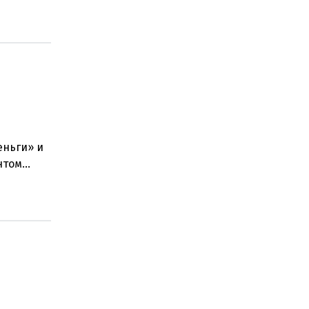
еньги» и
нтом
стра наук