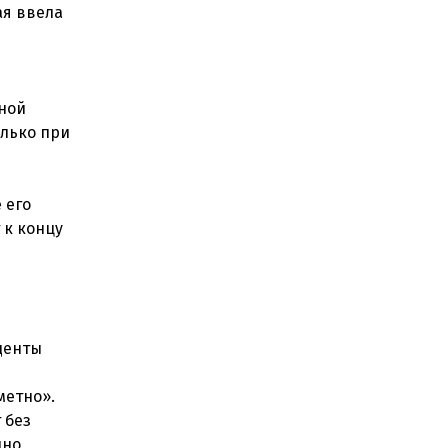
ая ввела
ной
олько при
 его
 к концу
денты
метно».
 без
но,