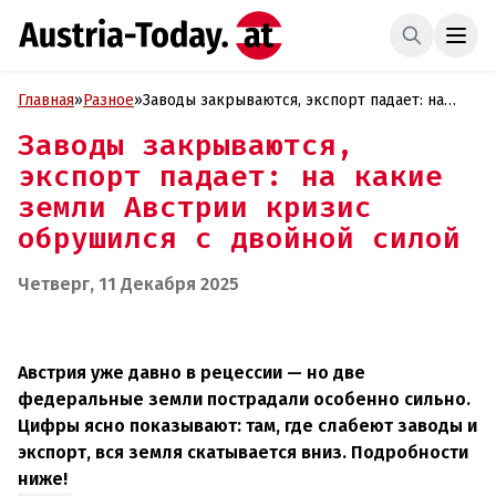
Главная
»
Разное
»
Заводы закрываются, экспорт падает: на
какие земли Австрии кризис обрушился с
Заводы закрываются,
двойной силой
экспорт падает: на какие
земли Австрии кризис
обрушился с двойной силой
Четверг, 11 Декабря 2025
Австрия уже давно в рецессии — но две
федеральные земли пострадали особенно сильно.
Цифры ясно показывают: там, где слабеют заводы и
экспорт, вся земля скатывается вниз. Подробности
ниже!