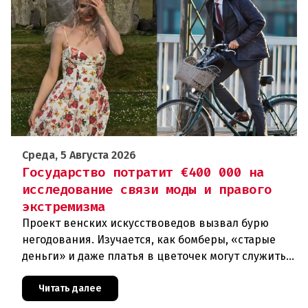
Среда, 5 Августа 2026
Государство потратит €400 000 на
исследование связи моды и правого
экстремизма
Проект венских искусствоведов вызвал бурю
негодования. Изучается, как бомберы, «старые
деньги» и даже платья в цветочек могут служить
инструментом пропаганды. Оппоненты требуют
ответа от министра наук
Читать далее