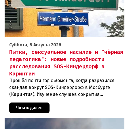
Суббота, 8 Августа 2026
Пытки, сексуальное насилие и "чёрная
педагогика": новые подробности
расследования SOS-Киндердорф в
Каринтии
Прошёл почти год с момента, когда разразился
скандал вокруг SOS-Киндердорф в Мосбурге
(Каринтия). Изучение случаев сокрытия
преступлений против детей вылилось в
масштабное расследование, которое продо
Читать далее