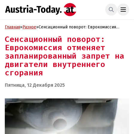
Главная
»
Разное
»
Сенсационный поворот: Еврокомиссия
отменяет запланированный запрет на
Сенсационный поворот:
двигатели внутреннего сгорания
Еврокомиссия отменяет
запланированный запрет на
двигатели внутреннего
сгорания
Пятница, 12 Декабря 2025