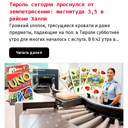
Тироль сегодня проснулся от
землетрясения: магнитуда 3,5 в
районе Халля
Громкий хлопок, трясущиеся кровати и даже
предметы, падающие на пол: в Тироле субботнее
утро для многих началось с испуга. В 6:42 утра в
районе Халля произошло землетрясение.Данные
сейсмологовПо данны
Читать далее