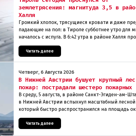
землетрясения: магнитуда 3,5 в райо
Халля
Громкий хлопок, трясущиеся кровати и даже пр
падающие на пол: в Тироле субботнее утро для м
началось с испуга. В 6:42 утра в районе Халля п
землетрясение.Данные сейсмологовПо данны
Читать далее
Четверг, 6 Августа 2026
В Нижней Австрии бушует крупный лес
пожар: пострадали шестеро пожарных
В среду, 5 августа, в районе Санкт-Эгиден-ам-Ш
в Нижней Австрии вспыхнул масштабный лесной
который быстро распространился на площадь ок
гектаров. В ходе тушения пострадали шесте
Читать далее