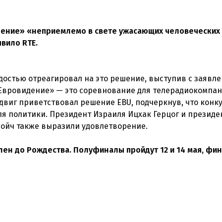
дение» «неприемлемо в свете ужасающих человеческих
явило RTE.
достью отреагировал на это решение, выступив с заявле
«Евровидение» — это соревнование для телерадиокомпани
двиг приветствовал решение EBU, подчеркнув, что конку
ля политики. Президент Израиля Ицхак Герцог и президе
ойч также выразили удовлетворение.
ен до Рождества. Полуфиналы пройдут 12 и 14 мая, фин