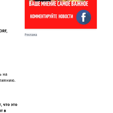
ORF,
Реклама
ь на
влиянию.
, что это
т в