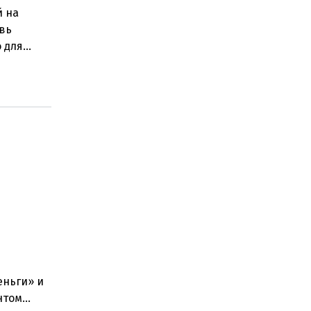
й на
овь
о для
ением
еньги» и
нтом