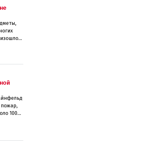
не
едметы,
ногих
роизошло
ной
тайнфельд
 пожар,
оло 100