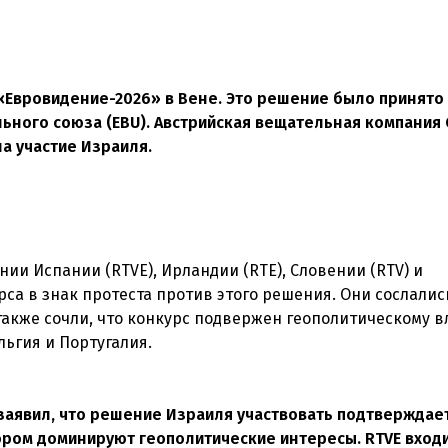
 «Евровидение-2026» в Вене. Это решение было принято
ного союза (EBU). Австрийская вещательная компания 
а участие Израиля.
ии Испании (RTVE), Ирландии (RTE), Словении (RTV) и
рса в знак протеста против этого решения. Они сослалис
 также сочли, что конкурс подвержен геополитическому 
ьгия и Португалия.
 заявил, что решение Израиля участвовать подтверждает
ором доминируют геополитические интересы. RTVE входи