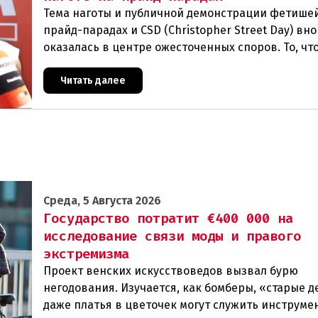
Тема наготы и публичной демонстрации фетише
прайд-парадах и CSD (Christopher Street Day) вн
оказалась в центре ожесточенных споров. То, чт
многих представителей ЛГБТК+ является выраж
Читать далее
Среда, 5 Августа 2026
Государство потратит €400 000 на
исследование связи моды и правого
экстремизма
Проект венских искусствоведов вызвал бурю
негодования. Изучается, как бомберы, «старые д
даже платья в цветочек могут служить инструме