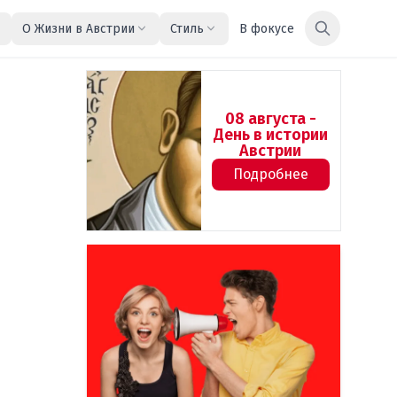
О Жизни в Австрии
Стиль
В фокусе
08 августа -
День в истории
Австрии
Подробнее