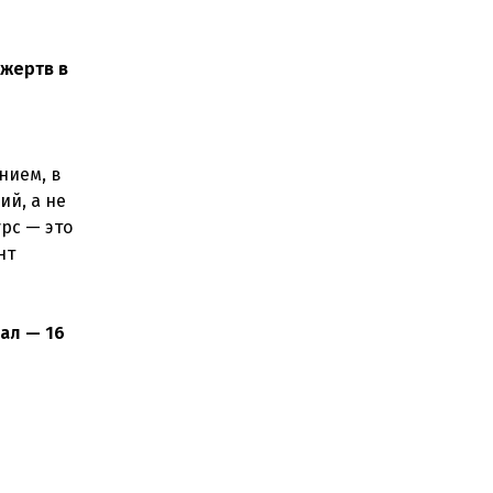
 жертв в
нием, в
й, а не
рс — это
нт
ал — 16