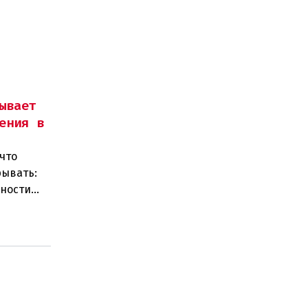
ывает
ения в
что
рывать:
нности
 замен