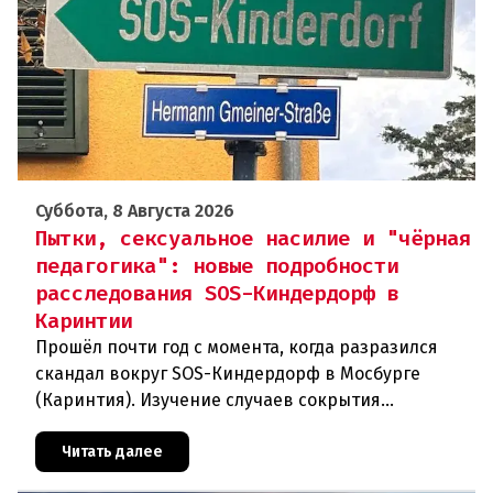
Суббота, 8 Августа 2026
Пытки, сексуальное насилие и "чёрная
педагогика": новые подробности
расследования SOS-Киндердорф в
Каринтии
Прошёл почти год с момента, когда разразился
скандал вокруг SOS-Киндердорф в Мосбурге
(Каринтия). Изучение случаев сокрытия
преступлений против детей вылилось в
масштабное расследование, которое продо
Читать далее