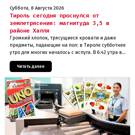
Суббота, 8 Августа 2026
Тироль сегодня проснулся от
землетрясения: магнитуда 3,5 в
районе Халля
Громкий хлопок, трясущиеся кровати и даже
предметы, падающие на пол: в Тироле субботнее
утро для многих началось с испуга. В 6:42 утра в
районе Халля произошло землетрясение.Данные
сейсмологовПо данны
Читать далее