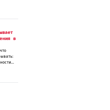
ывает
ения в
что
рывать:
нности
 замен