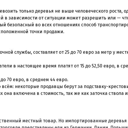
возить только деревья не выше человеческого роста, о
ый в зависимости от ситуации может разрешить или — чт
амый безопасный во всех отношениях способ транспортир
асположенной точки продажи.
чной службы, составляет от 25 до 70 евро за метр у мес
тели в настоящее время платят от 15 до 52,50 евро, в ср
до 70 евро, в среднем 44 евро.
бо всём: некоторые продавцы берут за подставку-крестов
гих она включена в стоимость, так же как заточка ствола 
бственный местный товар. Но импортированные деревья
 торговле представлены ели из Германии, Дании, Польши