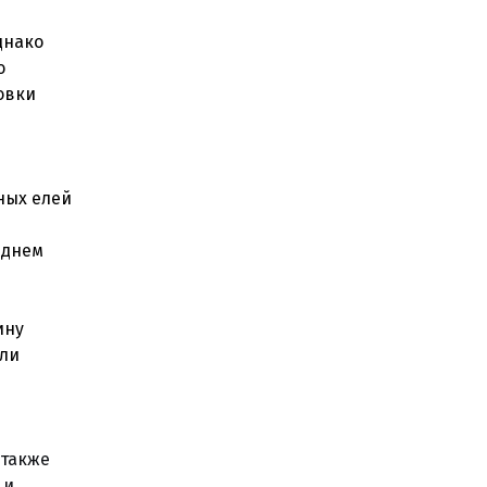
днако
о
овки
тных елей
еднем
ину
или
 также
 и