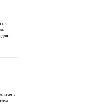
й на
овь
о для
ением
еньги» и
нтом
стра наук