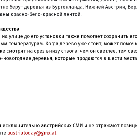
тно берут деревья из Бургенланда, Нижней Австрии, Ве
аны красно-бело-красной лентой.
ождества
на улице до его установки также помогает сохранить ег
вым температурам. Когда дерево уже стоит, может помоч
 смотрят на срез внизу ствола: чем он светлее, тем св
о-новогодние деревья, которые продаются в шести места
 исключительно австрийских СМИ и не отражают позиц
ите
austriatoday@gmx.at