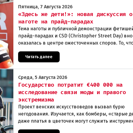
Пятница, 7 Августа 2026
«Здесь же дети!»: новая дискуссия о
наготе на прайд-парадах
Тема наготы и публичной демонстрации фетише
прайд-парадах и CSD (Christopher Street Day) вн
оказалась в центре ожесточенных споров. То, чт
многих представителей ЛГБТК+ является выраж
Читать далее
Среда, 5 Августа 2026
Государство потратит €400 000 на
исследование связи моды и правого
экстремизма
Проект венских искусствоведов вызвал бурю
негодования. Изучается, как бомберы, «старые д
даже платья в цветочек могут служить инструме
пропаганды. Оппоненты требуют ответа от мини