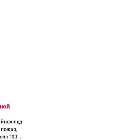
ной
тайнфельд
 пожар,
оло 100