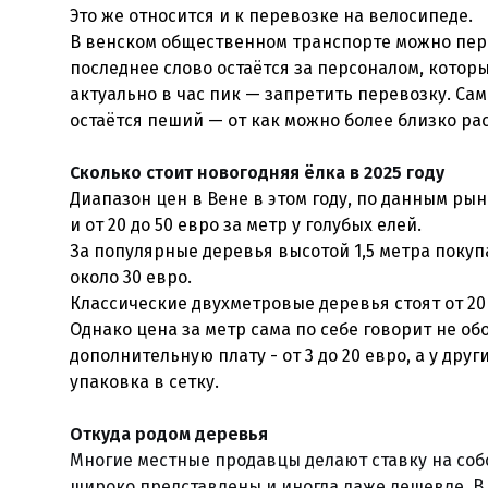
Это же относится и к перевозке на велосипеде.
В венском общественном транспорте можно пере
последнее слово остаётся за персоналом, котор
актуально в час пик — запретить перевозку. С
остаётся пеший — от как можно более близко р
Сколько стоит новогодняя ёлка в 2025 году
Диапазон цен в Вене в этом году, по данным рыно
и от 20 до 50 евро за метр у голубых елей.
За популярные деревья высотой 1,5 метра покупа
около 30 евро.
Классические двухметровые деревья стоят от 20 
Однако цена за метр сама по себе говорит не о
дополнительную плату - от 3 до 20 евро, а у дру
упаковка в сетку.
Откуда родом деревья
Многие местные продавцы делают ставку на со
широко представлены и иногда даже дешевле. В