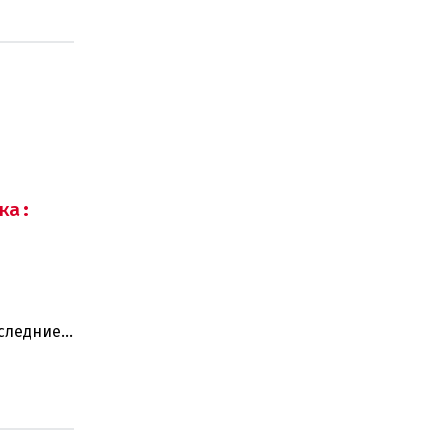
ка:
оследние
ают: