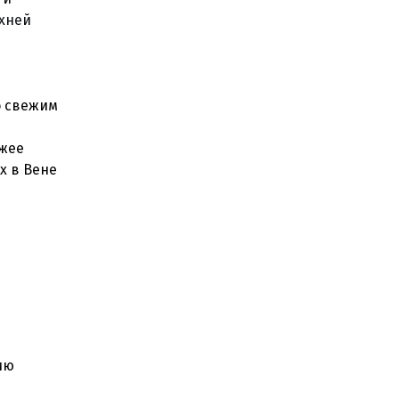
рхней
о свежим
ь
ежее
х в Вене
ию