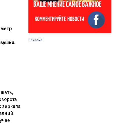
 метр
Реклама
овушки.
ешать,
оворота
х зеркала
задний
лучае