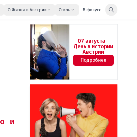
О Жизни в Австрии
Стиль
В фокусе
07 августа -
День в истории
Австрии
Подробнее
о и