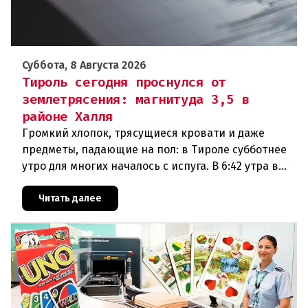
Суббота, 8 Августа 2026
Тироль сегодня проснулся от
землетрясения: магнитуда 3,5 в
районе Халля
Громкий хлопок, трясущиеся кровати и даже
предметы, падающие на пол: в Тироле субботнее
утро для многих началось с испуга. В 6:42 утра в
районе Халля произошло землетрясение.Данные
сейсмологовПо данны
Читать далее