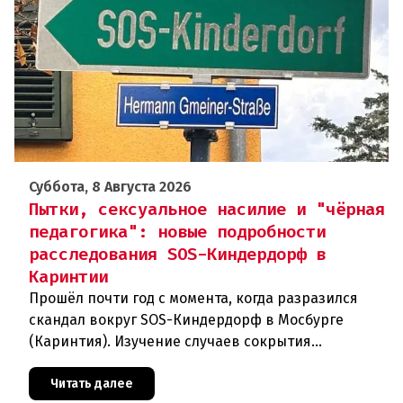
Суббота, 8 Августа 2026
Пытки, сексуальное насилие и "чёрная
педагогика": новые подробности
расследования SOS-Киндердорф в
Каринтии
Прошёл почти год с момента, когда разразился
скандал вокруг SOS-Киндердорф в Мосбурге
(Каринтия). Изучение случаев сокрытия
преступлений против детей вылилось в
масштабное расследование, которое продо
Читать далее