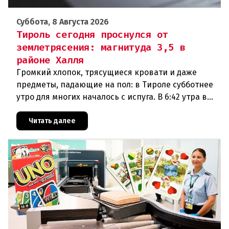
Суббота, 8 Августа 2026
Тироль сегодня проснулся от
землетрясения: магнитуда 3,5 в
районе Халля
Громкий хлопок, трясущиеся кровати и даже
предметы, падающие на пол: в Тироле субботнее
утро для многих началось с испуга. В 6:42 утра в
районе Халля произошло землетрясение.Данные
сейсмологовПо данны
Читать далее