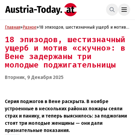
Главная
»
Разное
»
18 эпизодов, шестизначный ущерб и мотив
«скучно»: в Вене задержаны три молодые
18 эпизодов, шестизначный
поджигательницы
ущерб и мотив «скучно»: в
Вене задержаны три
молодые поджигательницы
Вторник, 9 Декабря 2025
Серия поджогов в Вене раскрыта. В ноябре
устроенные в нескольких районах пожары сеяли
страх и панику, и теперь выяснилось: за поджогами
стоят три молодые женщины — они дали
признательные показания.