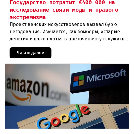
Государство потратит €400 000 на
исследование связи моды и правого
экстремизма
Проект венских искусствоведов вызвал бурю
негодования. Изучается, как бомберы, «старые
деньги» и даже платья в цветочек могут служить
инструментом пропаганды. Оппоненты требуют
ответа от министра наук
Читать далее