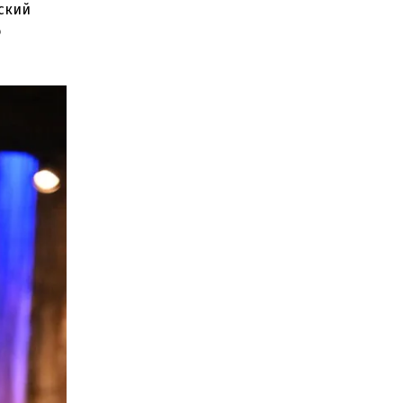
ский
о