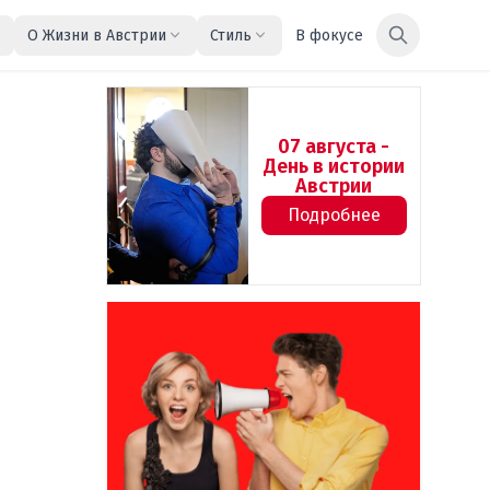
О Жизни в Австрии
Стиль
В фокусе
07 августа -
День в истории
Австрии
Подробнее