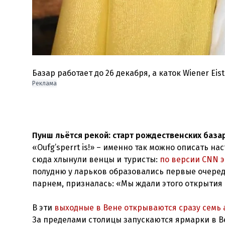
Базар работает до 26 декабря, а каток Wiener Eist
Реклама
Пунш льётся рекой: старт рождественских база
«Oufg’sperrt is!» – именно так можно описать н
сюда хлынули венцы и туристы:
по версии CNN 
полудню у ларьков образовались первые очеред
парнем, призналась: «Мы ждали этого открытия 
В эти
выходные в Вене открываются сразу семь
За пределами столицы запускаются ярмарки в Ве