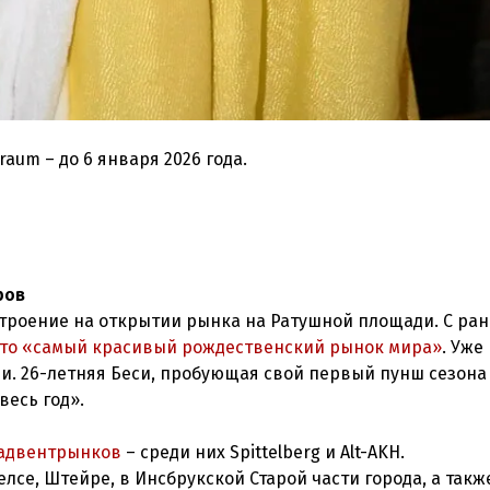
raum – до 6 января 2026 года.
ров
астроение на открытии рынка на Ратушной площади. С ран
это «самый красивый рождественский рынок мира»
. Уже 
и. 26-летняя Беси, пробующая свой первый пунш сезона 
весь год».
 адвентрынков
– среди них Spittelberg и Alt-AKH.
лсе, Штейре, в Инсбрукской Старой части города, а такж