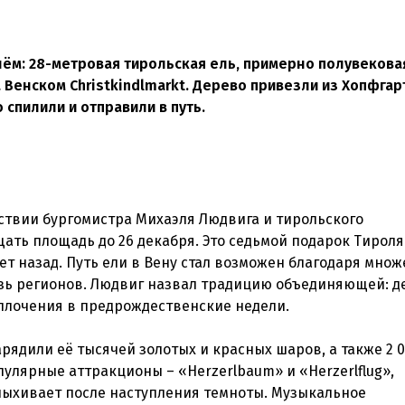
нём: 28-метровая тирольская ель, примерно полувековая
 Венском Christkindlmarkt. Дерево привезли из Хопфгар
 спилили и отправили в путь.
ствии бургомистра Михаэля Людвига и тирольского
щать площадь до 26 декабря. Это седьмой подарок Тироля
ет назад. Путь ели в Вену стал возможен благодаря множ
язь регионов. Людвиг назвал традицию объединяющей: д
плочения в предрождественские недели.
ядили её тысячей золотых и красных шаров, а также 2 0
пулярные аттракционы – «Herzerlbaum» и «Herzerlflug»,
пыхивает после наступления темноты. Музыкальное