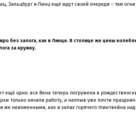
ц, Зальцбург и Линц ещё ждут своей очереди – там огни 
ро без залога, как в Линце. В столице же цены колебл
лога за кружку.
т ещё одно: вся Вена теперь погружена в рождественски
арки только начали работу, а наплыв уже почти праздни
ми же неизменными, как и запах горячего глинтвейна над