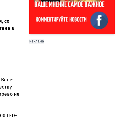
, со
тена в
Реклама
 Вене:
еству
ерево не
00 LED-