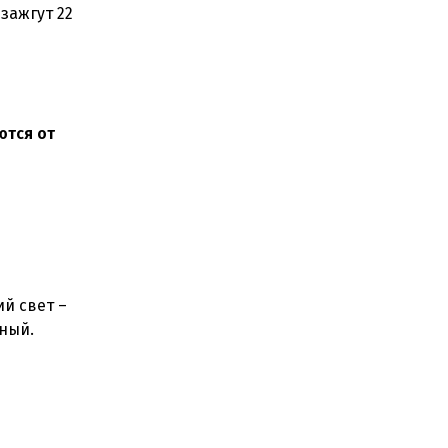
зажгут 22
ются от
й свет –
чный.