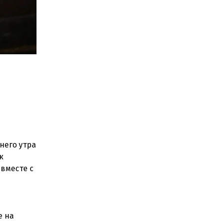
него утра
к
вместе с
е на