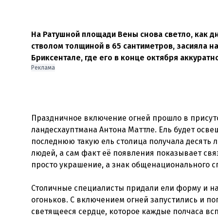
На Ратушной площади Вены снова светло, как д
стволом толщиной в 65 сантиметров, засияла на
Бриксентале, где его в конце октября аккуратно
Реклама
Праздничное включение огней прошло в присут
ландесхауптмана Антона Маттле. Ель будет осве
последнюю такую ель столица получала десять л
людей, а сам факт её появления показывает св
просто украшение, а знак общенационального с
Столичные специалисты придали ели форму и нар
огоньков. С включением огней запустились и по
светящееся сердце, которое каждые полчаса вс