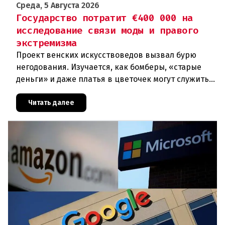
Среда, 5 Августа 2026
Государство потратит €400 000 на
исследование связи моды и правого
экстремизма
Проект венских искусствоведов вызвал бурю
негодования. Изучается, как бомберы, «старые
деньги» и даже платья в цветочек могут служить
инструментом пропаганды. Оппоненты требуют
ответа от министра наук
Читать далее