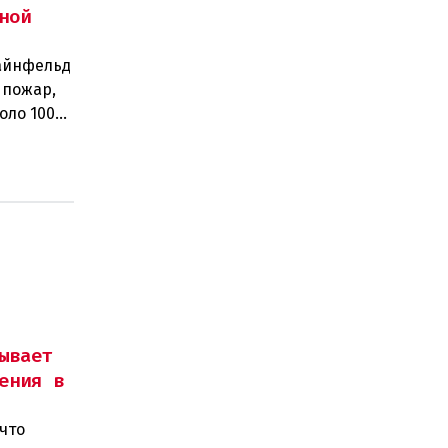
ной
тайнфельд
 пожар,
оло 100
ывает
ения в
что