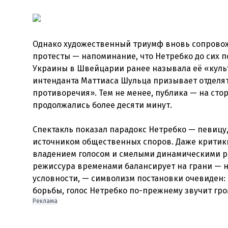
Однако художественный триумф вновь сопровож
протесты — напоминание, что Нетребко до сих 
Украины в Швейцарии ранее называла её «культ
интенданта Маттиаса Шульца призывает отделят
противоречия». Тем не менее, публика — на сто
продолжались более десяти минут.
Спектакль показал парадокс Нетребко — певицу,
источником общественных споров. Даже критик
владением голосом и смелыми динамическими р
режиссура временами балансирует на грани — 
условности, — символизм постановки очевиден: 
борьбы, голос Нетребко по-прежнему звучит гро
Реклама