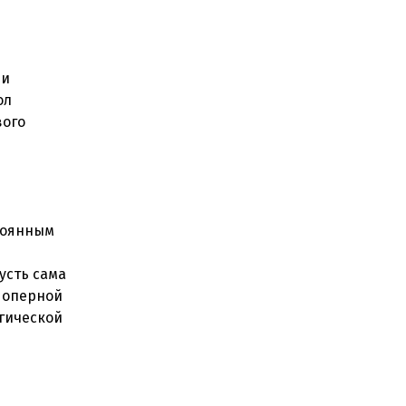
ли
ол
вого
стоянным
усть сама
 оперной
огической