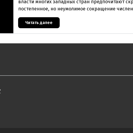
власти многих западных стран предпочитают ск
постепенное, но неумолимое сокращение числе
населения европейского происхождения. «Часы
Читать далее
"