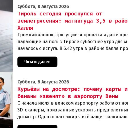
Суббота, 8 Августа 2026
Тироль сегодня проснулся от
землетрясения: магнитуда 3,5 в райо
Халля
Громкий хлопок, трясущиеся кровати и даже пр
падающие на пол: в Тироле субботнее утро для м
началось с испуга. В 6:42 утра в районе Халля п
землетрясение.Данные сейсмологовПо данны
Читать далее
Суббота, 8 Августа 2026
Курьёзы на досмотре: почему карты и
бананы «звенят» в аэропорту Вены
С начала июля в венском аэропорту работают н
3D-сканеры, призванные ускорить предполётны
досмотр. Однако пассажиры всё чаще сталкиваю
курьёзами: их багаж отправляют на дополнител