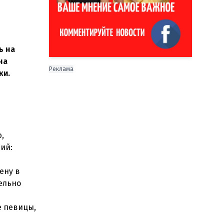
ь на
на
Реклама
ки.
,
ий:
ену в
ельно
е певицы,