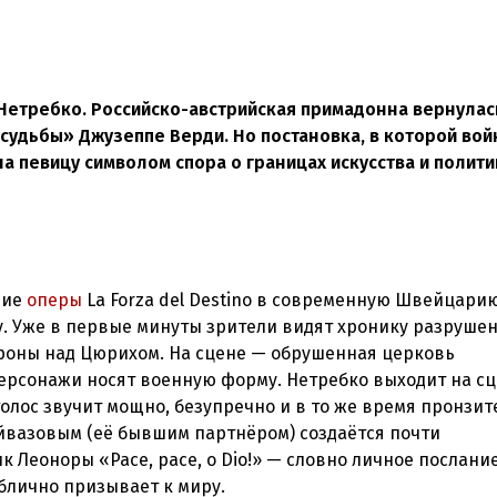
Нетребко. Российско-австрийская примадонна вернулас
судьбы» Джузеппе Верди. Но постановка, в которой вой
 певицу символом спора о границах искусства и полити
вие
оперы
La Forza del Destino
в современную Швейцарию
. Уже в первые минуты зрители видят хронику разрушен
роны над Цюрихом. На сцене — обрушенная церковь
ерсонажи носят военную форму. Нетребко выходит на сц
голос звучит мощно, безупречно и в то же время пронзит
Эйвазовым (её бывшим партнёром) создаётся почти
Леоноры «Pace, pace, o Dio!» — словно личное послани
ублично призывает к миру.