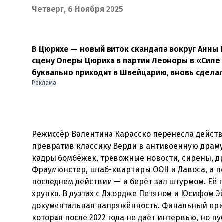
Четверг, 6 Ноября 2025
В Цюрихе — новый виток скандала вокруг Анны 
сцену Оперы Цюриха в партии Леоноры в «Силе 
буквально приходит в Швейцарию, вновь сделала
Реклама
Режиссёр Валентина Карасско перенесла дейст
превратив классику Верди в антивоенную драму
кадры бомбёжек, тревожные новости, сирены, д
Фраумюнстер, штаб-квартиры ООН и Давоса, а п
последнем действии — и берёт зал штурмом. Её 
хрупко. В дуэтах с Джордже Петяном и Юсифом 
документальная напряжённость. Финальный крик 
которая после 2022 года не даёт интервью, но п