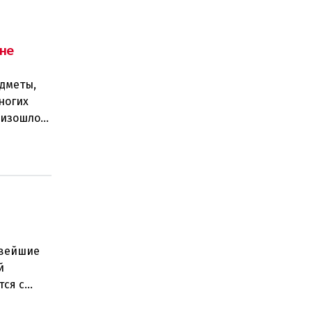
не
едметы,
ногих
роизошло
овейшие
й
тся с
ьную пров