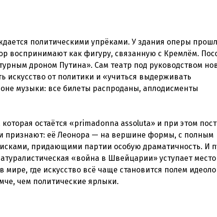
дается политическими упрёками. У здания оперы прош
пор воспринимают как фигуру, связанную с Кремлём. Пос
урным дроном Путина». Сам театр под руководством но
ь искусство от политики и «учиться выдерживать
роне музыки: все билеты распроданы, аплодисменты
 которая остаётся «primadonna assoluta» и при этом по
и признают: её Леонора — на вершине формы, с полным
исками, придающими партии особую драматичность. И п
натуралистическая «война в Швейцарии» уступает место
в мире, где искусство всё чаще становится полем идеол
мче, чем политические ярлыки.