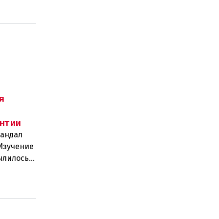
я
нтии
кандал
 Изучение
ылилось в